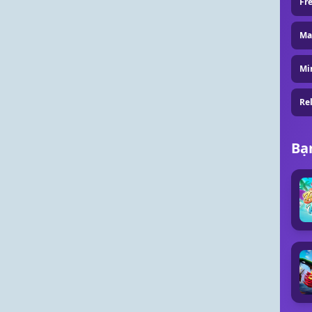
Fre
Ma
Mi
Re
Bạ