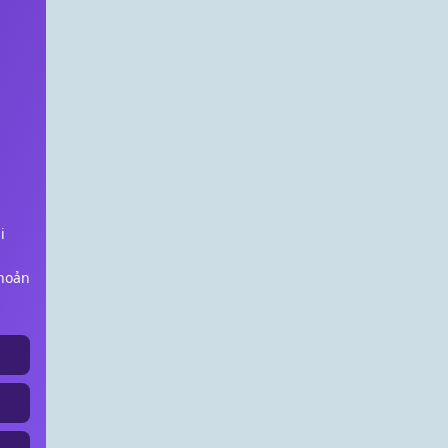
i
khoản