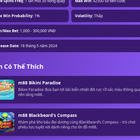
e Spins Freq:
1 lần mỗi 30 vòng quay
Max Win:
x2500 số tiền cược
x Win Probability:
1%
Volatility:
Thấp
n/Max Bet:
1,000 - 300,000 VNĐ
lease Date:
18 tháng 5 năm 2024
n Có Thể Thích
m88 Bikini Paradise
Bikini Paradise đưa bạn tới bãi biển nhiệt đới rực rỡ sắc màu thông qu
nền tảng m88.
m88 Blackbeard’s Compass
Khám phá kho báu đại dương cùng Blackbeard’s Compass – trò chơi
phiêu lưu tuyệt vời dành riêng cho tín đồ m88.